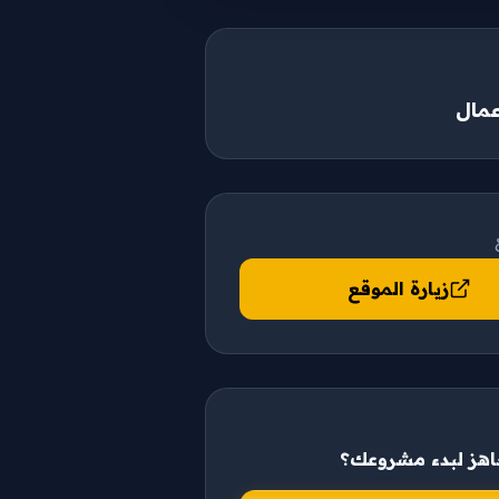
مال
زيارة الموقع
هز لبدء مشروعك؟