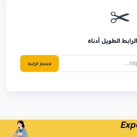
✂️
لرابط الطويل أدناه
اختصار الرابط