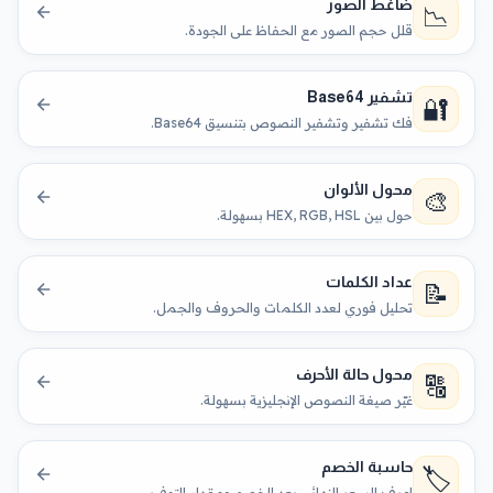
ضاغط الصور
📉
قلل حجم الصور مع الحفاظ على الجودة.
تشفير Base64
🔐
فك تشفير وتشفير النصوص بتنسيق Base64.
محول الألوان
🎨
حول بين HEX, RGB, HSL بسهولة.
عداد الكلمات
📝
تحليل فوري لعدد الكلمات والحروف والجمل.
محول حالة الأحرف
🔠
غيّر صيغة النصوص الإنجليزية بسهولة.
حاسبة الخصم
🏷️
اعرف السعر النهائي بعد الخصم ومقدار التوفير.