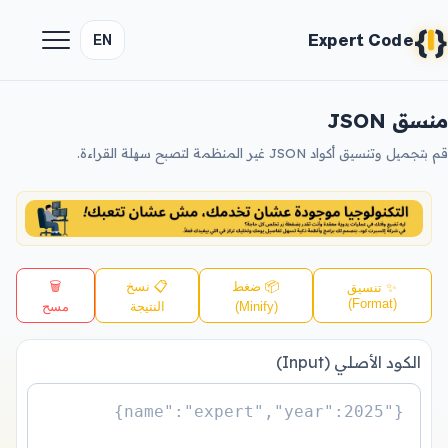
{
}
Expert Code
EN
منسق JSON
قم بتجميل وتنسيق أكواد JSON غير المنظمة لتصبح سهلة القراءة.
📦 ضغط
📋 نسخ
🗑️
✨ تنسيق
(Format)
(Minify)
النتيجة
مسح
الكود الأصلي (Input)