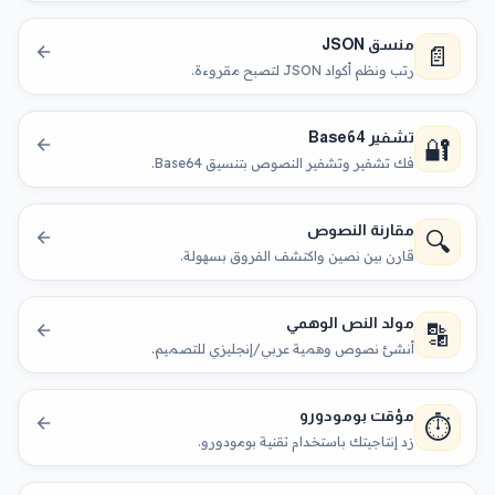
منسق JSON
📄
رتب ونظم أكواد JSON لتصبح مقروءة.
تشفير Base64
🔐
فك تشفير وتشفير النصوص بتنسيق Base64.
مقارنة النصوص
🔍
قارن بين نصين واكتشف الفروق بسهولة.
مولد النص الوهمي
🔡
أنشئ نصوص وهمية عربي/إنجليزي للتصميم.
مؤقت بومودورو
⏱️
زد إنتاجيتك باستخدام تقنية بومودورو.