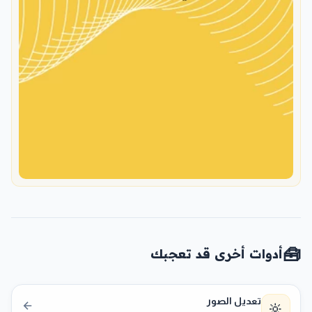
🧰
أدوات أخرى قد تعجبك
تعديل الصور
🔆