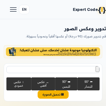
{
}
Expert Code
EN
تدوير وعكس الصور
قم بتدوير صورك (90 درجة) أو عكسها أفقياً وعمودياً بسهولة.
➡️ 90°
⬅️ 90°
↔️ عكس
↕️ عكس
أفقي
عمودي
لليسار
لليمين
💾 تحميل الصورة