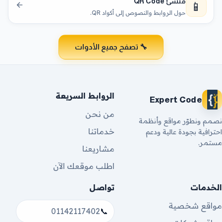
منشئ QR Code
📱
حول الروابط والنصوص إلى أكواد QR.
🔧 تصفح جميع الأدوات
الروابط السريعة
Expert Code
من نحن
نصمم ونطوّر مواقع وأنظمة
خدماتنا
احترافية بجودة عالية ودعم
مستمر.
مشاريعنا
اطلب موقعك الآن
الخدمات
تواصل
مواقع شخصية
01142117402
📞