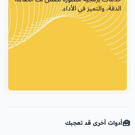
🧰
أدوات أخرى قد تعجبك