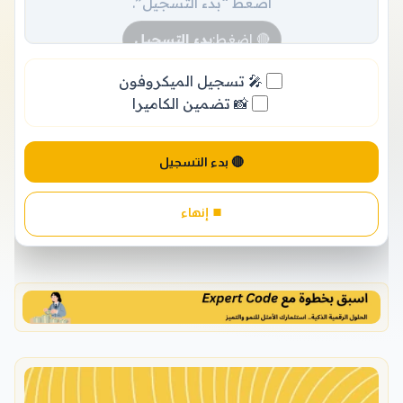
اضغط “بدء التسجيل”.
🔴 اضغط:
بدء التسجيل
🎤 تسجيل الميكروفون
📸 تضمين الكاميرا
🔴 بدء التسجيل
⏹️ إنهاء